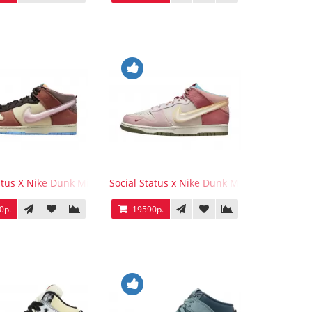
 Bear
atus X Nike Dunk Mid Chocolate Milk
Social Status x Nike Dunk Mid Strawberry M
0р.
19590р.