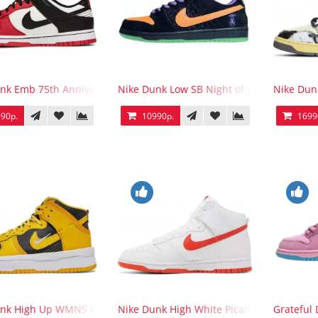
nk Emb 75th Anniversary Nets Chicago Bulls
Nike Dunk Low SB Night of Mischief Hall
Nike Dun
90р.
10990р.
1699
unk High Up WMNS Goldenrod
Nike Dunk High White Picante Red
Grateful