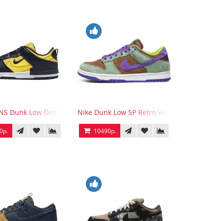
e
S Dunk Low Disrupt 2 Michigan
Nike Dunk Low SP Retro Veneer 2020
0р.
10490р.