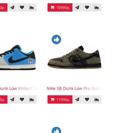
0р.
10990р.
Dunk Low Instant Skateboards
Nike SB Dunk Low Pro Skate Camo
0р.
11990р.