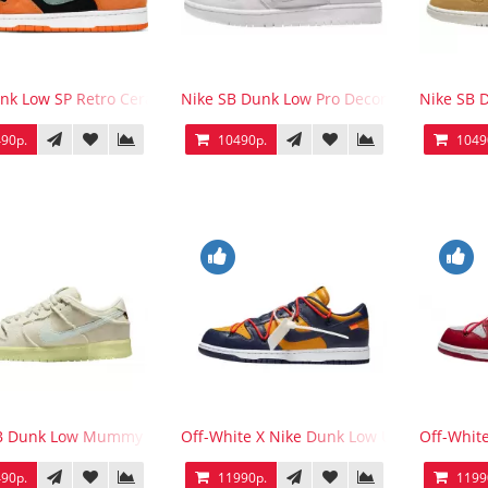
nk Low SP Retro Ceramic 2020
Nike SB Dunk Low Pro Decon Light Bone
Nike SB 
90р.
10490р.
1049
SB Dunk Low Mummy
Off-White X Nike Dunk Low University Gol
Off-Whit
90р.
11990р.
1199