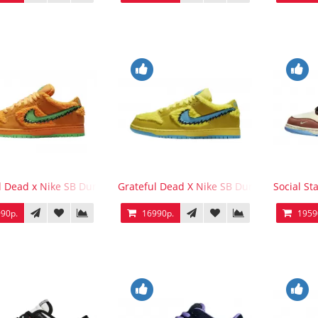
l Dead x Nike SB Dunk Low Orange Bear
Grateful Dead X Nike SB Dunk Low Yellow
Social St
90р.
16990р.
1959