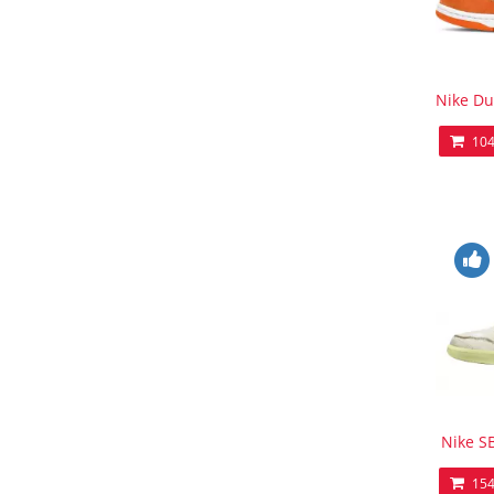
Nike Du
104
Nike 
154