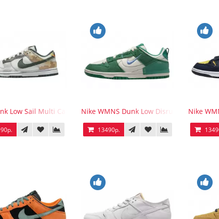
nk Low Sail Multi Camo
Nike WMNS Dunk Low Disrupt 2 Malachit
Nike WMN
90р.
13490р.
1349