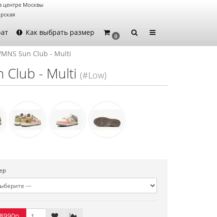
в центре Москвы
орская
рат
Как выбрать размер
0
WMNS Sun Club - Multi
Club - Multi
(#Low)
ер
8990р.