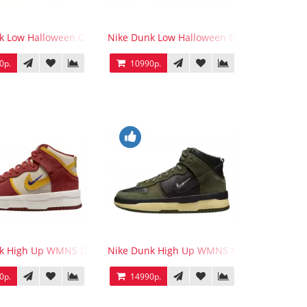
cks
k Low Halloween Gray
Nike Dunk Low Halloween Black Orange
0р.
10990р.
k High Up WMNS Dark Orange University Gold
Nike Dunk High Up WMNS Medium Olive
0р.
14990р.