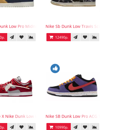
Dunk Low Pro Midnight Navy Desert Ochre
Nike Sb Dunk Low Travis Scott
0р.
12490р.
d
e X Nike Dunk Low University Red
Nike SB Dunk Low Pro ACG Terra
0р.
10990р.