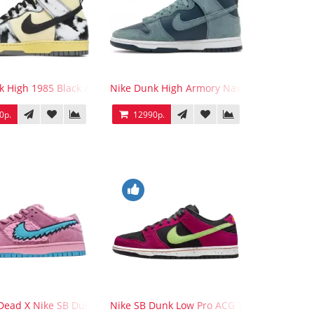
oween
k High 1985 Black Acid Wash
Nike Dunk High Armory Navy
0р.
12990р.
 Dead X Nike SB Dunk Low Three Bear
Nike SB Dunk Low Pro ACG Terra Red Plum