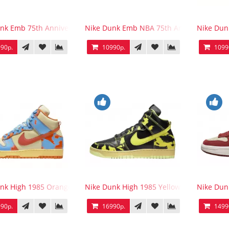
nk Emb 75th Anniversary Nets
Nike Dunk Emb NBA 75th Anniversary Kni
Nike Dun
90р.
10990р.
1099
nk High 1985 Orange Acid Wash
Nike Dunk High 1985 Yellow Acid Wash
Nike Dun
90р.
16990р.
1499