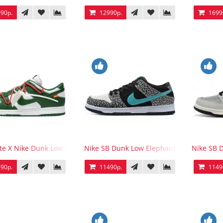
90р.
12990р.
1699
te X Nike Dunk Low University White Pine Green
Nike SB Dunk Low Elephant
Nike SB 
90р.
11490р.
1149