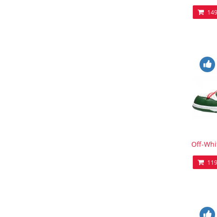
149
Off-Whi
119