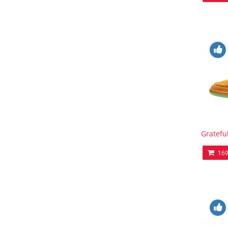
Gratefu
169