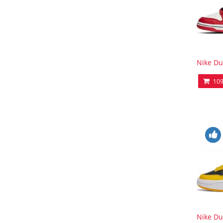
Nike Du
109
Nike D